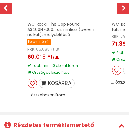
WC, Roca, The Gap Round
WC, Roc
A3460N7000, fali, rimless (perem
fali, mél
nélküli), mélyöblítésű
79.3
RRP:
Perem nélküli
71.395
66.685 Ft
RRP:
2 db r
60.015 Ft
/db
Országo
Több mint 10 db raktáron
Országos kiszállítás
összeh
KOSÁRBA
összehasonlítom
Részletes termékismertető