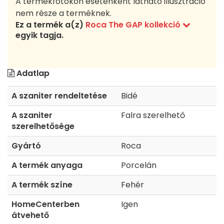
A termékfotókon esetenként látható illusztráció
nem része a terméknek.
Ez a termék a(z)
Roca The GAP kollekció
egyik tagja.
Adatlap
A szaniter rendeltetése
Bidé
A szaniter
Falra szerelhető
szerelhetősége
Gyártó
Roca
A termék anyaga
Porcelán
A termék színe
Fehér
HomeCenterben
Igen
átvehető