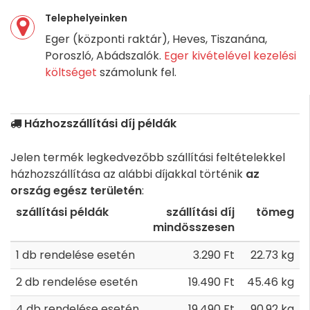
Telephelyeinken
Eger (központi raktár), Heves, Tiszanána,
Poroszló, Abádszalók.
Eger kivételével kezelési
költséget
számolunk fel.
Házhozszállítási díj példák
Jelen termék legkedvezőbb szállítási feltételekkel
házhozszállítása az alábbi díjakkal történik
az
ország egész területén
:
szállítási példák
szállítási díj
tömeg
mindösszesen
1 db rendelése esetén
3.290 Ft
22.73 kg
2 db rendelése esetén
19.490 Ft
45.46 kg
4 db rendelése esetén
19.490 Ft
90.92 kg