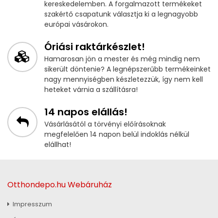
kereskedelemben. A forgalmazott termékeket
szakértő csapatunk választja ki a legnagyobb
európai vásárokon.
Óriási raktárkészlet!
Hamarosan jön a mester és még mindig nem
sikerült döntenie? A legnépszerűbb termékeinket
nagy mennyiségben készletezzük, így nem kell
heteket várnia a szállításra!
14 napos elállás!
Vásárlásától a törvényi előírásoknak
megfelelően 14 napon belül indoklás nélkül
elállhat!
Otthondepo.hu Webáruház
Impresszum