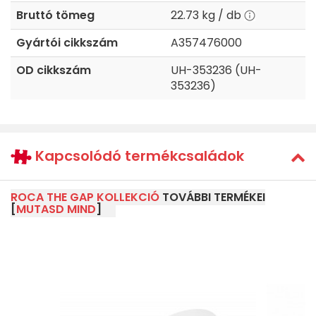
Bruttó tömeg
22.73 kg / db
Gyártói cikkszám
A357476000
OD cikkszám
UH-353236 (UH-
353236)
Kapcsolódó termékcsaládok
ROCA THE GAP KOLLEKCIÓ
TOVÁBBI TERMÉKEI
[
MUTASD MIND
]