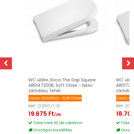
z
WC ülőke, Roca The Gap Square
WC ülők
A80147200B, Soft Close - lassú
A8017320
záródású, fehér
záródású
Lassú záródású - Soft Close
Lassú zár
21.860 Ft
20.7
RRP:
RRP:
19.675 Ft
18.700
/db
Több mint 30 db raktáron
Több m
Országos kiszállítás
Országo