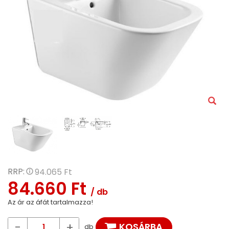
RRP:
94.065 Ft
84.660 Ft
/ db
Az ár az áfát tartalmazza!
-
+
KOSÁRBA
db