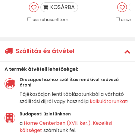
KOSÁRBA
összehasonlítom
összeh
Szállítás és átvétel
A termék átvételi lehetőségei:
Országos házhoz szállítás rendkívül kedvező
áron!
Tájékozódjon lenti táblázatunkból a várható
szállítási díjról vagy használja
kalkulátorunkat
!
Budapesti üzletünkben
a
Home Centerben (XVII. ker.)
.
Kezelési
költséget
számítunk fel.