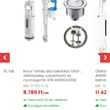
00, fali,
Roca Tartály alsó bekötésű töltő-,
Öblítősz
öblítőszelep, szerelőszett és
AH00049
nyomógomb 3/6l AH0004200R
bekötésű
9.760 Ft
12.6
RRP:
RRP:
8.785 Ft
11.420
/db
Több mint 20 db raktáron
Több m
Országos kiszállítás
Országo