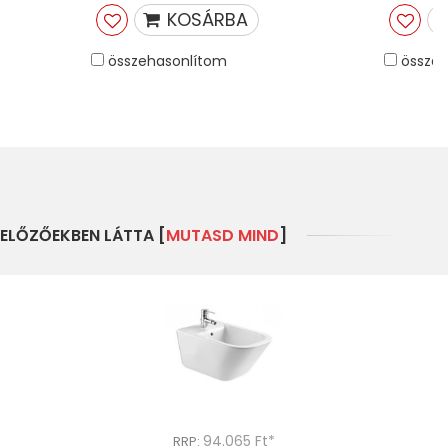
KOSÁRBA
összehasonlítom
összeh
ELŐZŐEKBEN LÁTTA [
MUTASD MIND
]
94.065 Ft*
RRP: