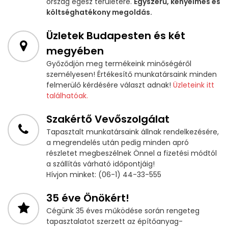
ország egész területére.
Egyszerű, kényelmes és
költséghatékony megoldás.
Üzletek Budapesten és két
megyében
Győződjön meg termékeink minőségéről
személyesen! Értékesítő munkatársaink minden
felmerülő kérdésére választ adnak!
Üzleteink itt
találhatóak.
Szakértő Vevőszolgálat
Tapasztalt munkatársaink állnak rendelkezésére,
a megrendelés után pedig minden apró
részletet megbeszélnek Önnel a fizetési módtól
a szállítás várható időpontjáig!
Hívjon minket: (06-1) 44-33-555
35 éve Önökért!
Cégünk 35 éves működése során rengeteg
tapasztalatot szerzett az építőanyag-