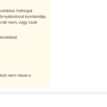
lókkal. Felhívjuk
árnyékolóval kombinálja,
rait nem, vagy csak
kolókkal.
áció nem része a