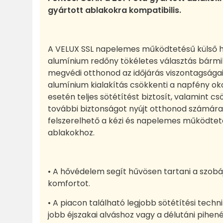
gyártott ablakokra kompatibilis.
A VELUX SSL napelemes működtetésű külső 
alumínium redőny tökéletes választás bármil
megvédi otthonod az időjárás viszontagságai
alumínium kialakítás csökkenti a napfény ok
esetén teljes sötétítést biztosít, valamint csö
további biztonságot nyújt otthonod számára.
felszerelhető a kézi és napelemes működtet
ablakokhoz.
• A hővédelem segít hűvösen tartani a szobájá
komfortot.
• A piacon található legjobb sötétítési techni
jobb éjszakai alváshoz vagy a délutáni pihen