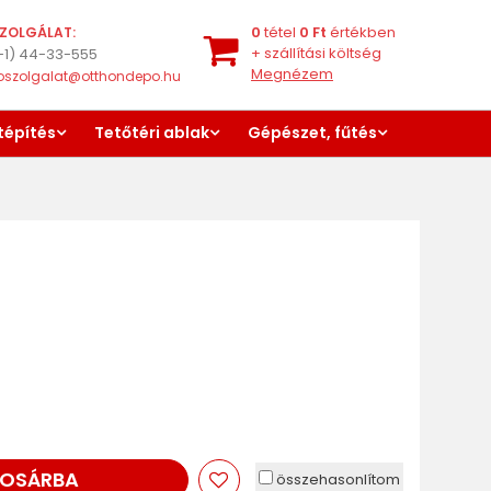
0
tétel
0
Ft
értékben
ZOLGÁLAT:
+
szállítási költség
-1) 44-33-555
Megnézem
oszolgalat@otthondepo.hu
tépítés
Tetőtéri ablak
Gépészet, fűtés
OSÁRBA
összehasonlítom