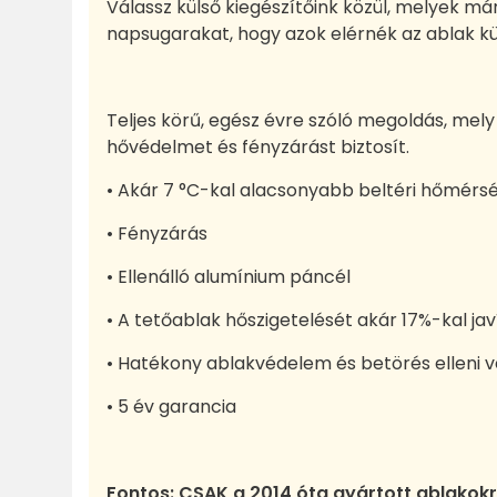
Válassz külső kiegészítőink közül, melyek má
napsugarakat, hogy azok elérnék az ablak kül
Teljes körű, egész évre szóló megoldás, me
hővédelmet és fényzárást biztosít.
• Akár 7 °C-kal alacsonyabb beltéri hőmérs
• Fényzárás
• Ellenálló alumínium páncél
• A tetőablak hőszigetelését akár 17%-kal jav
• Hatékony ablakvédelem és betörés elleni 
• 5 év garancia
Fontos: CSAK a 2014 óta gyártott ablakokr