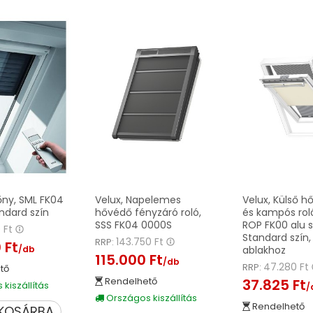
őny, SML FK04
Velux, Napelemes
Velux, Külső h
ndard szín
hővédő fényzáró roló,
és kampós ro
SSS FK04 0000S
ROP FK00 alu s
0 Ft
Standard szín
143.750 Ft
RRP:
 Ft
/db
ablakhoz
115.000 Ft
/db
47.280 Ft
RRP:
tő
Rendelhető
37.825 Ft
kiszállítás
/
Országos kiszállítás
Rendelhető
KOSÁRBA