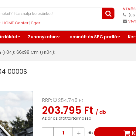
VEVŐS
(06
vev
er. HOME Center
|
Eger
ürdőkád
Zuhanykabin
Laminált és SPC padló
Ker
 (F04)
;
66x98 Cm (FK04)
;
04 0000S
RRP:
254.745 Ft
203.795 Ft
/ db
Az ár az áfát tartalmazza!
-
+
K
db