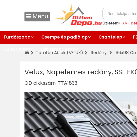
Menü
Üzleteink:
XVII. k
Fürdőszoba
Csempe és padlólap
Csaptelep
F
Építőanyag
Lakberendezés
Tetőtéri Ablak (VELUX)
Redőny
66x98 Cm
Velux, Napelemes redőny, SSL FK
OD cikkszám:
TTA1833