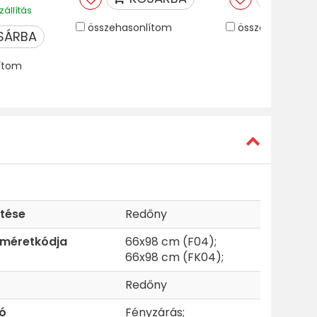
állítás
összehasonlítom
összehasonlíto
SÁRBA
ítom
etése
Redőny
 méretkódja
66x98 cm (F04);
66x98 cm (FK04);
Redőny
ió
Fényzárás;