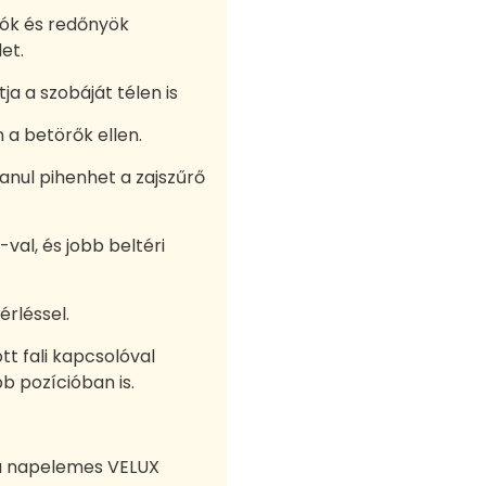
lók és redőnyök
et.
a a szobáját télen is
 a betörők ellen.
anul pihenhet a zajszűrő
al, és jobb beltéri
érléssel.
t fali kapcsolóval
b pozícióban is.
 a napelemes VELUX