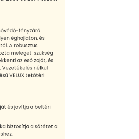
hővédő-fényzáró
yen éghajlaton, és
tól. A robusztus
ozta meleget, szükség
kkenti az eső zaját, és
 Vezetékelés nélkül
ésű VELUX tetőtéri
t és javítja a beltéri
ka biztosítja a sötétet a
éshez.