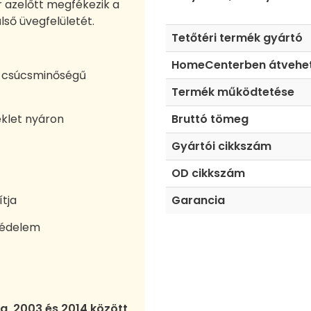
r azelőtt megfékezik a
ső üvegfelületét.
Tetőtéri termék gyártó
HomeCenterben átvehe
ly csúcsminőségű
Termék működtetése
éklet nyáron
Bruttó tömeg
Gyártói cikkszám
OD cikkszám
ítja
Garancia
védelem
a, 2003 és 2014 között