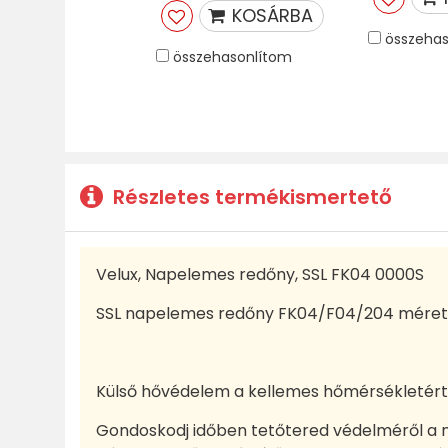
KOSÁRBA
összehas
összehasonlítom
Részletes termékismertető
Velux, Napelemes redőny, SSL FK04 0000S
SSL napelemes redőny FK04/F04/204 méret
Külső hővédelem a kellemes hőmérsékletért
Gondoskodj időben tetőtered védelméről a n