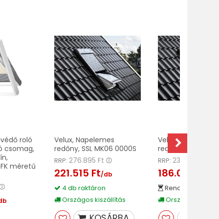
ővédő roló
Velux, Napelemes
Velux, Napelemes
ló csomag,
redőny, SSL MK06 0000S
redőny, SSL CK02
ín,
276.895 Ft
232.590 Ft
RRP:
RRP:
, FK méretű
221.515 Ft
186.075 Ft
/db
/db
4 db raktáron
Rendelhető
Országos kiszállítás
Országos kiszáll
db
KOSÁRBA
KOSÁ