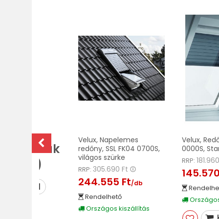
Összes
Velux, Napelemes
Velux, Red
téri ablak
redőny, SSL FK04 0700S,
0000S, Sta
világos szürke
181.96
RRP:
(VELUX)
305.690 Ft
RRP:
145.570
244.555 Ft
/db
MEGNÉZEM
Rendelhe
Rendelhető
Országos 
Országos kiszállítás