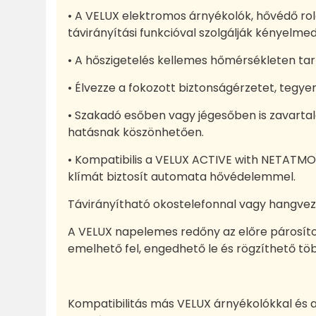
• A VELUX elektromos árnyékolók, hővédő ro
távirányítási funkcióval szolgálják kényelmed
• A hőszigetelés kellemes hőmérsékleten tartj
• Élvezze a fokozott biztonságérzetet, tegyen
• Szakadó esőben vagy jégesőben is zavartal
hatásnak köszönhetően.
• Kompatibilis a VELUX ACTIVE with NETATMO-v
klímát biztosít automata hővédelemmel.
Távirányítható okostelefonnal vagy hangvez
A VELUX napelemes redőny az előre párosítot
emelhető fel, engedhető le és rögzíthető töb
Kompatibilitás más VELUX árnyékolókkal és