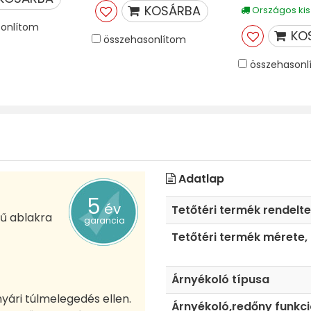
KOSÁRBA
Országos kisz
onlítom
KO
összehasonlítom
összehasonl
Adatlap
5
év
Tetőtéri termék rendelt
ű ablakra
garancia
Tetőtéri termék mérete,
Árnyékoló típusa
yári túlmelegedés ellen.
Árnyékoló,redőny funkc