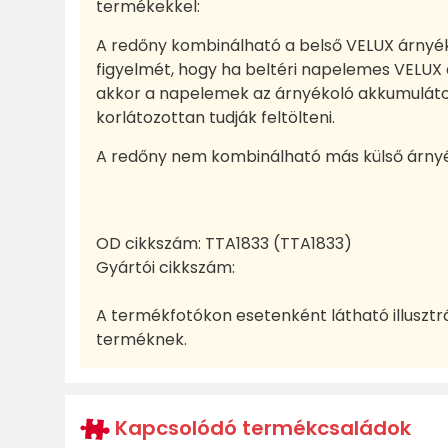
termékekkel:
A redőny kombinálható a belső VELUX árnyéko
figyelmét, hogy ha beltéri napelemes VELUX 
akkor a napelemek az árnyékoló akkumuláto
korlátozottan tudják feltölteni.
A redőny nem kombinálható más külső árnyé
OD cikkszám:
TTA1833 (TTA1833)
Gyártói cikkszám:
A termékfotókon esetenként látható illusztr
terméknek.
Kapcsolódó termékcsaládok