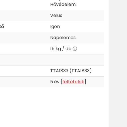
Hővédelem;
Velux
tő
Igen
Napelemes
15 kg / db
TTA1833 (TTA1833)
5 év [
feltételek
]