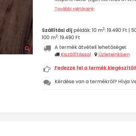
További raktáraink
:
2
Szállítási díj
példák: 10 m
: 19.490 Ft | 
2
100 m
: 19.490 Ft
A termék átvételi lehetőségei:
Kiszállítással
Üzleteinkben
Fedezze fel a termék kiegészítőit
Kérdése van a termékről? Hívja V