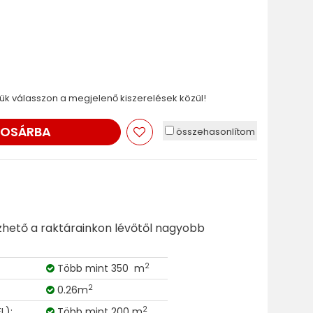
ük válasszon a megjelenő kiszerelések közül!
KOSÁRBA
összehasonlítom
ezhető a raktárainkon lévőtől nagyobb
2
Több mint 350 m
2
0.26m
2
L):
Több mint 200 m