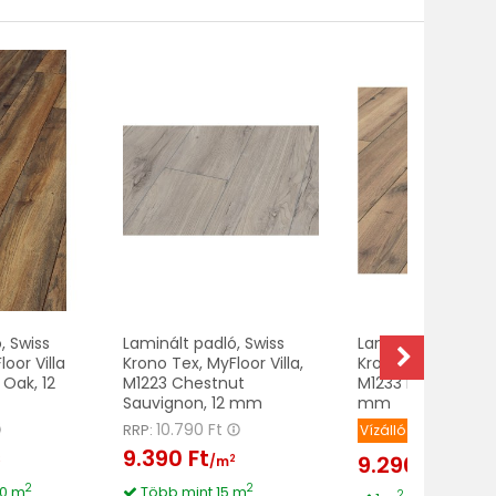
, Swiss
Laminált padló, Swiss
Laminált padló, S
oor Villa
Krono Tex, MyFloor Villa,
Krono Tex, MyFloor 
 Oak, 12
M1223 Chestnut
M1233 Lybia Oak G
Sauvignon, 12 mm
mm
10.790 Ft
RRP:
Vízálló
9.390 Ft
9.290 Ft
2
2
/m
2
/m
2
2
50 m
Több mint 15 m
2