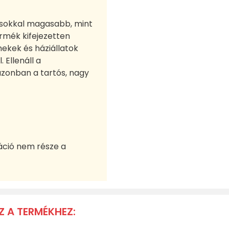
 sokkal magasabb, mint
rmék kifejezetten
mekek és háziállatok
 Ellenáll a
 azonban a tartós, nagy
áció nem része a
Z A TERMÉKHEZ: