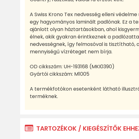
A Swiss Krono Tex nedvesség elleni védelme
egy hagyományos laminált padlónak. Ez a te
ajánlott olyan háztartásokban, ahol kisgyer
élnek, akik gyakran érintkeznek a padlózattal.
nedvességnek, így felmosóval is tisztítható,
mennyiségű vízréteget nem bírja.
OD cikkszám:
UH-193168 (MKI0390)
Gyártói cikkszám:
M1005
A termékfotókon esetenként látható illusztr
terméknek.
TARTOZÉKOK / KIEGÉSZÍTŐK EHHE