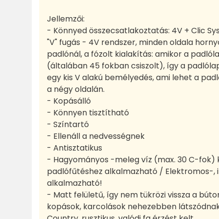
Jellemzői:
- Könnyed összecsatlakoztatás: 4V + Clic S
"V" fugás - 4V rendszer, minden oldala hornyo
padlónál, a fózolt kialakítás: amikor a padló
(általában 45 fokban csiszolt), így a padlól
egy kis V alakú bemélyedés, ami lehet a padl
a négy oldalán.
- Kopásálló
- Könnyen tisztítható
- Színtartó
- Ellenáll a nedvességnek
- Antisztatikus
- Hagyományos -meleg víz (max. 30 C-fok) 
padlófűtéshez alkalmazható / Elektromos-, 
alkalmazható!
- Matt felületű, így nem tükrözi vissza a bút
kopások, karcolások nehezebben látszódna
Country, rusztikus, valódi fa érzést kelt.