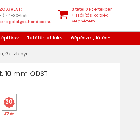
0
tétel
0
Ft
értékben
ZOLGÁLAT:
+
szállítási költség
-1) 44-33-555
Megnézem
oszolgalat@otthondepo.hu
tépítés
Tetőtéri ablak
Gépészet, fűtés
na
;
Gesztenye
;
ut, 10 mm ODST
20
20 év