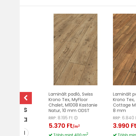
Összes
Laminált padló, Swiss
Laminált p
aminált
Krono Tex, MyFloor
Krono Tex,
Chalet, M1008 Kastanie
Cottage MV
adló és
Natur, 10 mm ODST
8 mm
arketta
8.195 Ft
6.840 
RRP:
RRP:
5.370 Ft
3.990 F
2
/m
MEGNÉZEM
2
Több mint 400 m
Több min