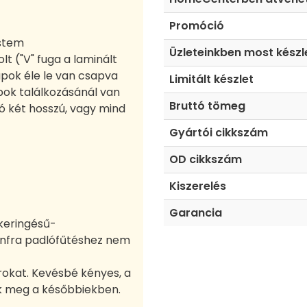
Promóció
ystem
Üzleteinkben most készl
lt ("V" fuga a laminált
lapok éle le van csapva
Limitált készlet
apok találkozásánál van
Bruttó tömeg
ó két hosszú, vagy mind
Gyártói cikkszám
OD cikkszám
Kiszerelés
Garancia
keringésű-
infra padlófűtéshez nem
orokat. Kevésbé kényes, a
k meg a későbbiekben.