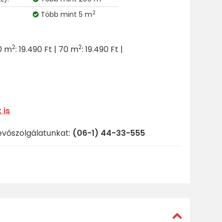
2
Több mint 5 m
2
2
50 m
: 19.490 Ft | 70 m
: 19.490 Ft |
 is
evőszolgálatunkat:
(06-1) 44-33-555