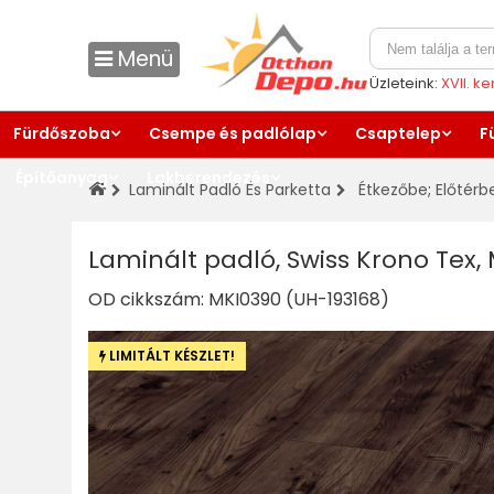
Menü
Üzleteink:
XVII. k
Fürdőszoba
Csempe és padlólap
Csaptelep
F
Építőanyag
Lakberendezés
Laminált Padló És Parketta
Étkezőbe
;
Előtérb
Laminált padló, Swiss Krono Tex
OD cikkszám:
MKI0390 (UH-193168)
LIMITÁLT KÉSZLET!