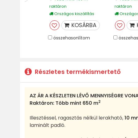
raktáron
raktáron
Országos kiszállítás
Országos 
KOSÁRBA
összehasonlítom
összehas
Részletes termékismertető
AZ ÁR A KÉSZLETEN LÉVŐ MENNYISÉGRE VON
2
Raktáron: Több mint 650 m
Illesztéssel, ragasztás nélkül lerakható,
10 m
laminált padló.