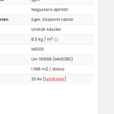
Nagyszerű ajánlat!
eten
Eger, Központi raktár
Limitált készlet
2
8.5 kg / m
M1005
UH-193168 (MKI0390)
1.598 m2 / doboz
20 év [
feltételek
]