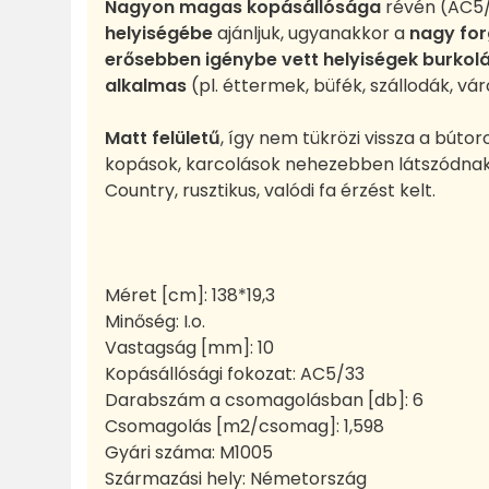
Nagyon magas kopásállósága
révén (AC5
helyiségébe
ajánljuk, ugyanakkor a
nagy for
erősebben igénybe vett helyiségek burkolá
alkalmas
(pl. éttermek, büfék, szállodák, vá
Matt felületű
, így nem tükrözi vissza a búto
kopások, karcolások nehezebben látszódna
Country, rusztikus, valódi fa érzést kelt.
Méret [cm]: 138*19,3
Minőség: I.o.
Vastagság [mm]: 10
Kopásállósági fokozat: AC5/33
Darabszám a csomagolásban [db]: 6
Csomagolás [m2/csomag]: 1,598
Gyári száma: M1005
Származási hely: Németország