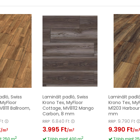
adló, Swiss
Laminált padló, Swiss
Laminált padló
 MyFloor
Krono Tex, MyFloor
Krono Tex, MyFl
8111 Ballroom,
Cottage, MV8112 Mango
M1203 Harbour
Carbon, 8 mm
mm
Ft
6.840 Ft
9.790 Ft
RRP:
RRP:
t
3.995 Ft
9.390 Ft
2
2
/m
/m
/m
2
2
t 250 m
Több mint 400 m
Több mint 2