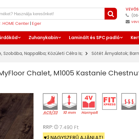
VEVŐS
(06
vev
er. HOME Center
|
Eger
ürdőkád
Zuhanykabin
Laminált és SPC padló
Ker
e, Szobába, Nappaliba
;
Közületi Célra Is
;
Sötét Árnyalatok
;
Bar
, MyFloor Chalet, M1005 Kastanie Chestn
AC5/33
10 mm
Hornyolt
RRP:
7.490 Ft
NAGYSZERŰ AJÁNLAT!