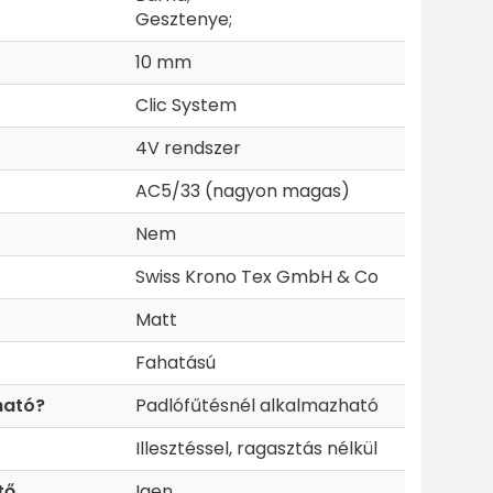
Gesztenye;
10 mm
Clic System
4V rendszer
AC5/33 (nagyon magas)
Nem
Swiss Krono Tex GmbH & Co
Matt
Fahatású
ható?
Padlófűtésnél alkalmazható
Illesztéssel, ragasztás nélkül
tő
Igen