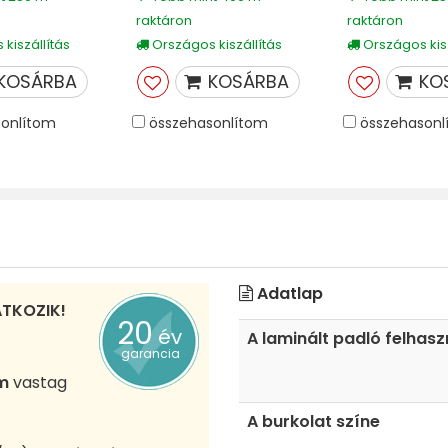
raktáron
raktáron
kiszállítás
Országos kiszállítás
Országos kisz
KOSÁRBA
KOSÁRBA
KO
onlítom
összehasonlítom
összehasonl
Adatlap
ATKOZIK!
20
év
A laminált padló felhas
garancia
m
vastag
A burkolat színe