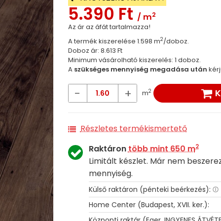
5.390 Ft
2
/ m
Az ár az áfát tartalmazza!
2
A termék kiszerelése 1.598 m
/doboz.
Doboz ár: 8.613 Ft
Minimum vásárolható kiszerelés: 1 doboz.
A
szükséges mennyiség megadása után
kérj
-
+
2
m
Részletes termékismertető
2
Raktáron
több mint 650 m
Limitált készlet. Már nem beszer
mennyiség.
Külső raktáron (pénteki beérkezés):
Home Center (Budapest, XVII. ker.):
Központi raktár (Eger, INGYENES ÁTVÉTE