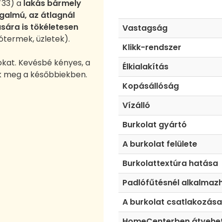
/33) a
lakás bármely
galmú, az átlagnál
sára is tökéletesen
Vastagság
rótermek, üzletek).
Klikk-rendszer
rokat. Kevésbé kényes, a
Élkialakítás
k meg a későbbiekben.
Kopásállóság
Vízálló
Burkolat gyártó
A burkolat felülete
Burkolattextúra hatása
Padlófűtésnél alkalmaz
A burkolat csatlakozása
HomeCenterben átvehe