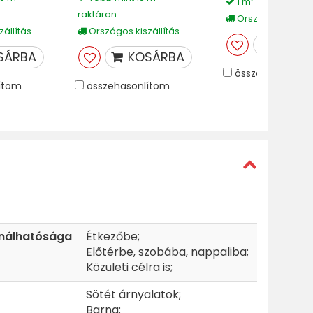
1 m
raktáron
raktáron
Országos kiszáll
állítás
Országos kiszállítás
KOSÁ
SÁRBA
KOSÁRBA
összehasonlíto
ítom
összehasonlítom
ználhatósága
Étkezőbe;
Előtérbe, szobába, nappaliba;
Közületi célra is;
Sötét árnyalatok;
Barna;