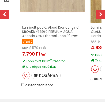
etta
Laminált padló, Alpod Kronooriginal
Laminált
KROA10/K669/0 PREMIUM AQUA,
CLASSIC
Atlantic Oak Ethereal Rope, 10 mm
Fiordali
5.19
RRP:
Vízálló
4.930 
8.570 Ft
RRP:
7.790 Ft
2
/m
Több m
Országo
2
Több mint 100 m
raktáron
Országos kiszállítás
KOSÁRBA
összeh
összehasonlítom