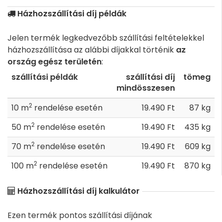
Házhozszállítási díj példák
Jelen termék legkedvezőbb szállítási feltételekkel
házhozszállítása az alábbi díjakkal történik
az
ország egész területén
:
szállítási példák
szállítási díj
tömeg
mindösszesen
2
10 m
rendelése esetén
19.490 Ft
87 kg
2
50 m
rendelése esetén
19.490 Ft
435 kg
2
70 m
rendelése esetén
19.490 Ft
609 kg
2
100 m
rendelése esetén
19.490 Ft
870 kg
Házhozszállítási díj kalkulátor
Ezen termék pontos szállítási díjának