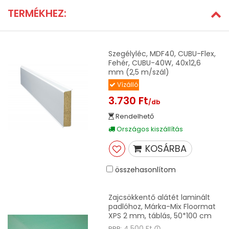
TERMÉKHEZ:
Szegélyléc, MDF40, CUBU-Flex,
Fehér, CUBU-40W, 40x12,6
mm (2,5 m/szál)
Vízálló
3.730 Ft
/db
Rendelhető
Országos kiszállítás
KOSÁRBA
összehasonlítom
Zajcsökkentő alátét laminált
padlóhoz, Márka-Mix Floormat
XPS 2 mm, táblás, 50*100 cm
4.500 Ft
RRP: