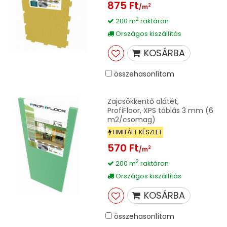
875 Ft
2
/m
2
200 m
raktáron
Országos kiszállítás
KOSÁRBA
összehasonlítom
Zajcsökkentő alátét,
ProfiFloor, XPS táblás 3 mm (6
m2/csomag)
LIMITÁLT KÉSZLET
570 Ft
2
/m
2
200 m
raktáron
Országos kiszállítás
KOSÁRBA
összehasonlítom