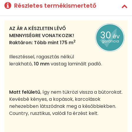
Részletes termékismertető
AZ ÁR A KÉSZLETEN LÉVŐ
30
MENNYISÉGRE VONATKOZIK!
év
2
garancia
Raktáron: Több mint 175 m
Illesztéssel, ragasztás nélkül
lerakható,
10 mm
vastag laminált padló.
Matt felületű
, így nem tükrözi vissza a bútorokat.
Kevésbé kényes, a kopások, karcolások
nehezebben látszódnak meg a későbbiekben.
Country, rusztikus, valódi fa érzést kelt.