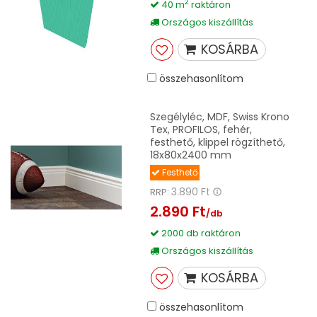
2
40 m
raktáron
Országos kiszállítás
KOSÁRBA
összehasonlítom
Szegélyléc, MDF, Swiss Krono
Tex, PROFILOS, fehér,
festhető, klippel rögzíthető,
18x80x2400 mm
Festhető
3.890 Ft
RRP:
2.890 Ft
/db
2000 db raktáron
Országos kiszállítás
KOSÁRBA
összehasonlítom