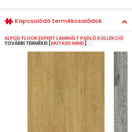
Kapcsolódó termékcsaládok
ALPOD FLOOR EXPERT LAMINÁLT PADLÓ KOLLEKCIÓ
TOVÁBBI TERMÉKEI [
MUTASD MIND
]