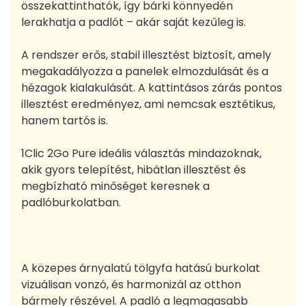
összekattinthatók, így bárki könnyedén
lerakhatja a padlót – akár saját kezűleg is.
A rendszer erős, stabil illesztést biztosít, amely
megakadályozza a panelek elmozdulását és a
hézagok kialakulását. A kattintásos zárás pontos
illesztést eredményez, ami nemcsak esztétikus,
hanem tartós is.
1Clic 2Go Pure ideális választás mindazoknak,
akik gyors telepítést, hibátlan illesztést és
megbízható minőséget keresnek a
padlóburkolatban.
A közepes árnyalatú tölgyfa hatású burkolat
vizuálisan vonzó, és harmonizál az otthon
bármely részével. A padló a legmagasabb