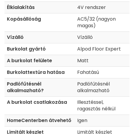
Élkialakítás
4V rendszer
Kopásállóság
AC5/32 (nagyon
magas)
Vízálló
Vízálló
Burkolat gyártó
Alpod Floor Expert
A burkolat felülete
Matt
Burkolattextúra hatása
Fahatású
Padlófűtésnél
Padlófűtésnél
alkalmazható?
alkalmazható
A burkolat csatlakozása
Illesztéssel,
ragasztás nélkül
HomeCenterben átvehető
Igen
Limitált készlet
Limitált készlet