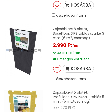
KOSÁRBA
összehasonlítom
Zajcsökkentő alátét,
BaseFloor, XPS táblás szürke 3
mm (6 m2/csomag)
2.990 Ft
/cs
30 cs raktáron
Országos kiszállítás
KOSÁRBA
összehasonlítom
Zajcsökkentő alátét,
ProfiFloor, XPS PUZZLE táblás 5
mm, (5 m2/csomag)
970 Ft
RRP: