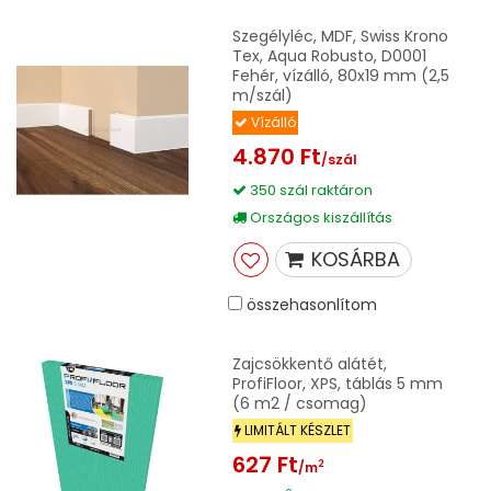
Szegélyléc, MDF, Swiss Krono
Tex, Aqua Robusto, D0001
Fehér, vízálló, 80x19 mm (2,5
m/szál)
Vízálló
4.870 Ft
/szál
350 szál raktáron
Országos kiszállítás
KOSÁRBA
összehasonlítom
Zajcsökkentő alátét,
ProfiFloor, XPS, táblás 5 mm
(6 m2 / csomag)
LIMITÁLT KÉSZLET
627 Ft
2
/m