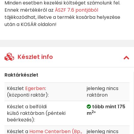
Minden esetben kezelési költséget számolunk fel.
Ennek mértékéről az
ÁSZF 7.6 pontjából
tájékozódhat, illetve a termék kosárba helyezése
után a KOSÁR oldalon!
Készlet info
Raktárkészlet
Készlet
Egerben
:
jelenleg nincs
(központi raktár):
raktáron
Készlet a belföldi
több mint 175
2
külső raktárban (pénteki
m
*
beérkezés):
Készlet a
Home Centerben (Bp.,
jelenleg nincs