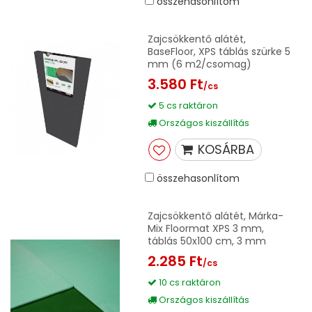
összehasonlítom
Zajcsökkentő alátét,
BaseFloor, XPS táblás szürke 5
mm (6 m2/csomag)
3.580 Ft
/cs
5 cs raktáron
Országos kiszállítás
KOSÁRBA
összehasonlítom
Zajcsökkentő alátét, Márka-
Mix Floormat XPS 3 mm,
táblás 50x100 cm, 3 mm
2.285 Ft
/cs
10 cs raktáron
Országos kiszállítás