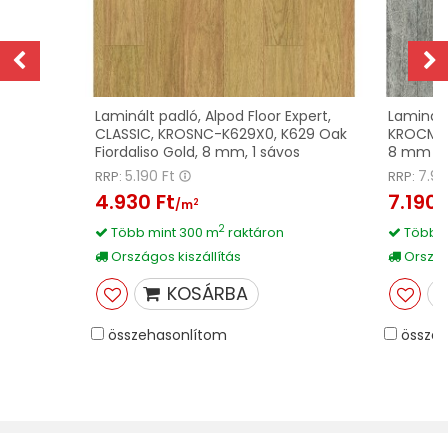
z
Laminált padló, Alpod Floor Expert,
Laminált
CLASSIC, KROSNC-K629X0, K629 Oak
KROCMC-
Fiordaliso Gold, 8 mm, 1 sávos
8 mm
5.190 Ft
7.90
RRP:
RRP:
4.930 Ft
7.190 
2
/m
2
Több mint 300 m
raktáron
Több m
Országos kiszállítás
Országo
KOSÁRBA
összehasonlítom
összeh