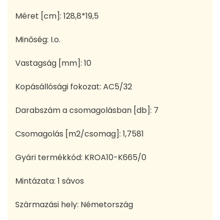
Méret [cm]: 128,8*19,5
Minőség: I.o.
Vastagság [mm]: 10
Kopásállósági fokozat: AC5/32
Darabszám a csomagolásban [db]: 7
Csomagolás [m2/csomag]: 1,7581
Gyári termékkód: KROA10-K665/0
Mintázata: 1 sávos
Származási hely: Németország