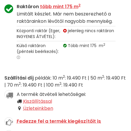
2
Raktáron
több mint 175 m
Limitált készlet. Már nem beszerezhető a
raktárainkon lévőtől nagyobb mennyiség.
Központi raktár (Eger,
jelenleg nincs raktáron
INGYENES ÁTVÉTEL):
2
Külső raktáron
Több mint 175 m
(pénteki beérkezés):
2
2
Szállítási díj
példák: 10 m
: 19.490 Ft | 50 m
: 19.490 Ft
2
2
| 70 m
: 19.490 Ft | 100 m
: 19.490 Ft
A termék átvételi lehetőségei:
Kiszállítással
Üzleteinkben
Fedezze fel a termék kiegészítőit is