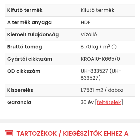
Kifutó termék
Kifutó termék
A termék anyaga
HDF
Kiemelt tulajdonság
Vízálló
2
Bruttó tömeg
8.70 kg / m
Gyártói cikkszám
KROA10-K665/0
OD cikkszám
UH-833527 (UH-
833527)
Kiszerelés
1.7581 m2 / doboz
Garancia
30 év [
feltételek
]
TARTOZÉKOK / KIEGÉSZÍTŐK EHHEZ A