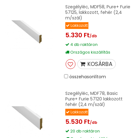
Szegélyléc, MDF58, Pure+ Furie
57125, lakkozott, fehér (2,4
m/szál)
Lakkozott
5.330 Ft
/db
4 db raktáron
Országos kiszállítás
KOSÁRBA
összehasonlítom
Szegélyléc, MDF78, Basic
Pure+ Furie 57120 lakkozott
fehér (2,4 m/szál)
Lakkozott
5.530 Ft
/db
20 db raktáron