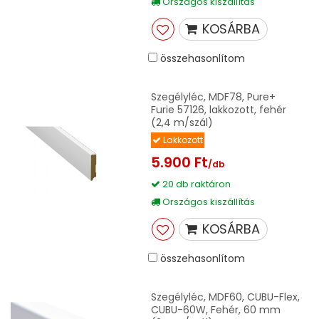
Országos kiszállítás
KOSÁRBA
összehasonlítom
Szegélyléc, MDF78, Pure+
Furie 57126, lakkozott, fehér
(2,4 m/szál)
Lakkozott
5.900 Ft
/db
20 db raktáron
Országos kiszállítás
KOSÁRBA
összehasonlítom
Szegélyléc, MDF60, CUBU-Flex,
CUBU-60W, Fehér, 60 mm