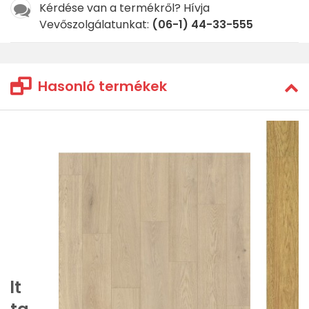
Kérdése van a termékről? Hívja
Vevőszolgálatunkat:
(06-1) 44-33-555
Hasonló termékek
ált