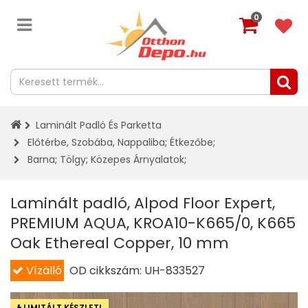
0
Laminált Padló És Parketta
Előtérbe, Szobába, Nappaliba
;
Étkezőbe
;
Barna
;
Tölgy
;
Közepes Árnyalatok
;
Laminált padló, Alpod Floor Expert,
PREMIUM AQUA, KROA10-K665/0, K665
Oak Ethereal Copper, 10 mm
Vízálló
OD cikkszám:
UH-833527
LIMITÁLT KÉSZLET!