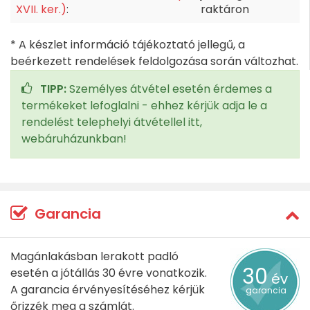
XVII. ker.)
:
raktáron
* A készlet információ tájékoztató jellegű, a
beérkezett rendelések feldolgozása során változhat.
TIPP:
Személyes átvétel esetén érdemes a
termékeket lefoglalni - ehhez kérjük adja le a
rendelést telephelyi átvétellel itt,
webáruházunkban!
Garancia
Magánlakásban lerakott padló
30
esetén a jótállás 30 évre vonatkozik.
év
A garancia érvényesítéséhez kérjük
garancia
őrizzék meg a számlát.