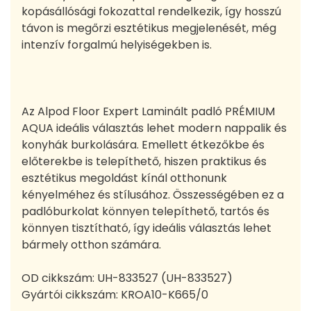
kopásállósági fokozattal rendelkezik, így hosszú
távon is megőrzi esztétikus megjelenését, még
intenzív forgalmú helyiségekben is.
Az Alpod Floor Expert Laminált padló PRÉMIUM
AQUA ideális választás lehet modern nappalik és
konyhák burkolására. Emellett étkezőkbe és
előterekbe is telepíthető, hiszen praktikus és
esztétikus megoldást kínál otthonunk
kényelméhez és stílusához. Összességében ez a
padlóburkolat könnyen telepíthető, tartós és
könnyen tisztítható, így ideális választás lehet
bármely otthon számára.
OD cikkszám:
UH-833527 (UH-833527)
Gyártói cikkszám:
KROA10-K665/0