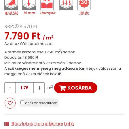
30
AC5/32
10 mm
Hornyolt
30 év
RRP:
8.570 Ft
7.790 Ft
2
/ m
Az ár az áfát tartalmazza!
2
A termék kiszerelése 1.7581 m
/doboz.
Doboz ár: 13.696 Ft
Minimum vásárolható kiszerelés: 1 doboz.
A
szükséges mennyiség megadása után
kérjük válasszon a
megjelenő kiszerelések közül!
-
+
KOSÁRBA
2
m
összehasonlítom
Részletes termékismertető