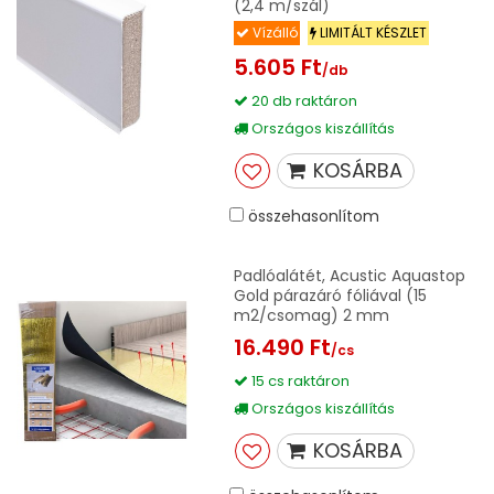
(2,4 m/szál)
Vízálló
LIMITÁLT KÉSZLET
5.605 Ft
/db
20 db raktáron
Országos kiszállítás
KOSÁRBA
összehasonlítom
Padlóalátét, Acustic Aquastop
Gold párazáró fóliával (15
m2/csomag) 2 mm
16.490 Ft
/cs
15 cs raktáron
Országos kiszállítás
KOSÁRBA