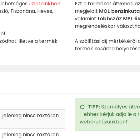
lehetséges
üzleteinkben
:
Ezt a terméket átveheti a
zló, Tiszanána, Heves,
megjelölt
MOL benzinkut
valamint
többszáz MPL é
megrendeléskor választhat
el.
zódhat, illetve a termék
A szállítási díj mértékéről
termék kosárba helyezése
TIPP:
Személyes átvét
- ehhez kérjük adja le a r
jelenleg nincs raktáron
webáruházunkban!
jelenleg nincs raktáron