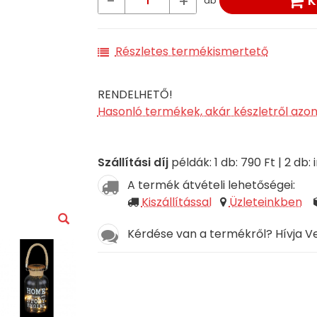
-
+
K
db
Részletes termékismertető
RENDELHETŐ!
Hasonló termékek, akár készletről azo
Szállítási díj
példák: 1 db: 790 Ft | 2 db
A termék átvételi lehetőségei:
Kiszállítással
Üzleteinkben
Kérdése van a termékről? Hívja V