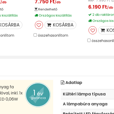
7.990 Ft
t
7.750 Ft
RRP:
/db
/db
6.190 Ft
/db
tő
Rendelhető
2 db raktáro
kiszállítás
Országos kiszállítás
Országos kisz
KOSÁRBA
KOSÁRBA
KO
onlítom
összehasonlítom
összehasonl
Adatlap
nyag fa
1
al, inkl. 1x
év
Kültéri lámpa típusa
garancia
xLED 0,06W
A lámpabúra anyaga
Beépített LED fényforrá