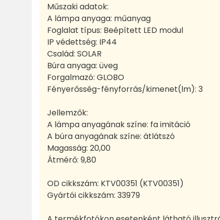
Műszaki adatok:
A lámpa anyaga: műanyag
Foglalat típus: Beépített LED modul
IP védettség: IP44
Család: SOLAR
Búra anyaga: üveg
Forgalmazó: GLOBO
Fényerősség-fényforrás/kimenet(lm): 3
Jellemzők:
A lámpa anyagának színe: fa imitáció
A búra anyagának színe: átlátszó
Magasság: 20,00
Átmérő: 9,80
OD cikkszám:
KTV00351 (KTV00351)
Gyártói cikkszám:
33979
A termékfotókon esetenként látható illusztr