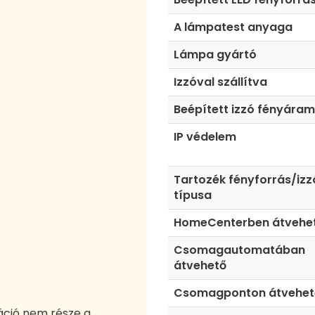
A lámpatest anyaga
Lámpa gyártó
Izzóval szállítva
Beépített izzó fényára
IP védelem
Tartozék fényforrás/izz
típusa
HomeCenterben átvehe
Csomagautomatában
átvehető
Csomagponton átvehet
áció nem része a