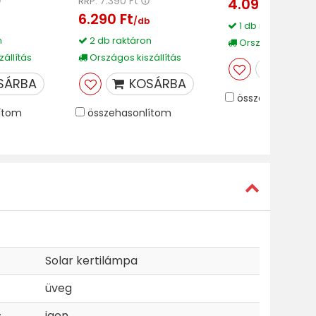
7.390 Ft
RRP:
4.090 Ft
/db
6.290 Ft
/db
1 db raktáron
n
2 db raktáron
Országos kiszáll
állítás
Országos kiszállítás
KOSÁ
SÁRBA
KOSÁRBA
összehasonlíto
ítom
összehasonlítom
Solar kertilámpa
üveg
s
igen