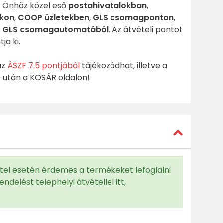
z Önhöz közel eső
postahivatalokban
,
akon
,
COOP üzletekben
,
GLS csomagponton
,
s GLS csomagautomatából
. Az átvételi pontot
ja ki.
 az
ÁSZF 7.5 pontjából
tájékozódhat, illetve a
 után a KOSÁR oldalon!
el esetén érdemes a termékeket lefoglalni
endelést telephelyi átvétellel itt,