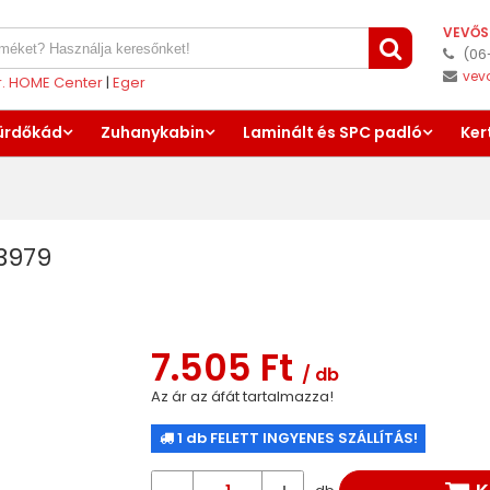
VEVŐS
(06
vev
er. HOME Center
|
Eger
ürdőkád
Zuhanykabin
Laminált és SPC padló
Ker
33979
7.505 Ft
/ db
Az ár az áfát tartalmazza!
1 db FELETT INGYENES SZÁLLÍTÁS!