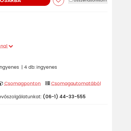
OSÁRBA
összehasonlítom
nnal
: ingyenes | 4 db: ingyenes
Csomagponton
Csomagautomatából
evőszolgálatunkat:
(06-1) 44-33-555