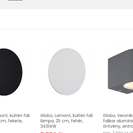
nt, kültéri fali
Globo, Lamont, kültéri fali
Globo, Veronika
cm, fekete,
lámpa, 25 cm, fehér,
falikar alumín
34314W
öntvény, antra