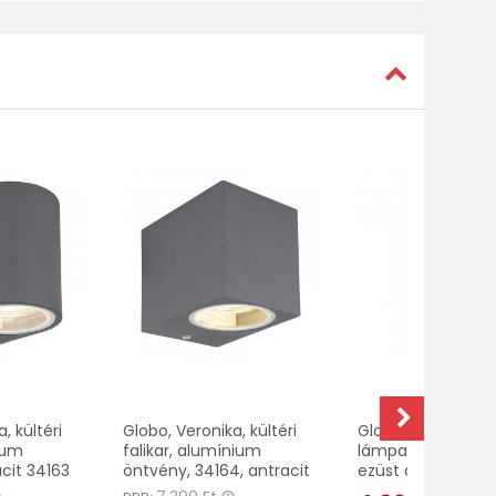
, kültéri
Globo, Veronika, kültéri
Globo, Solar göm
ium
falikar, alumínium
lámpa, könnyűfé
cit 34163
öntvény, 34164, antracit
ezüst antik, 3674