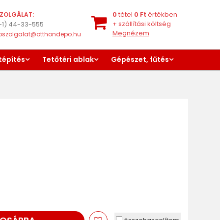
0
tétel
0
Ft
értékben
ZOLGÁLAT:
+
szállítási költség
-1) 44-33-555
Megnézem
oszolgalat@otthondepo.hu
tépítés
Tetőtéri ablak
Gépészet, fűtés