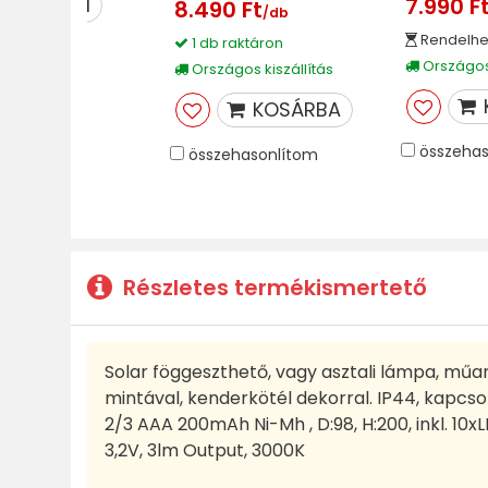
7.990 F
MEGNÉZEM
8.490 Ft
/db
Rendelhe
1 db raktáron
Országos 
Országos kiszállítás
KOSÁRBA
összehas
összehasonlítom
Részletes termékismertető
Solar föggeszthető, vagy asztali lámpa, műa
mintával, kenderkötél dekorral. IP44, kapcsolóv
2/3 AAA 200mAh Ni-Mh , D:98, H:200, inkl. 10
3,2V, 3lm Output, 3000K