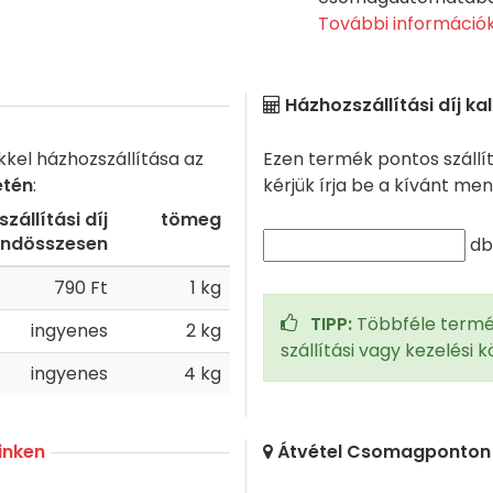
További információk
Házhozszállítási díj ka
kkel házhozszállítása az
Ezen termék pontos szállí
etén
:
kérjük írja be a kívánt me
szállítási díj
tömeg
ndösszesen
d
790 Ft
1 kg
TIPP:
Többféle termé
ingyenes
2 kg
szállítási vagy kezelési
ingyenes
4 kg
inken
Átvétel Csomagponton