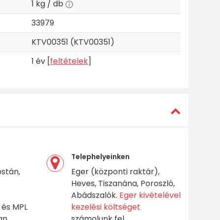
1 kg / db
33979
KTV00351 (KTV00351)
1 év [
feltételek
]
Telephelyeinken
stán,
Eger (központi raktár),
Heves, Tiszanána, Poroszló,
Abádszalók.
Eger kivételével
 és MPL
kezelési költséget
n.
számolunk fel.