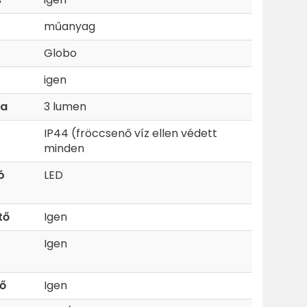
műanyag
Globo
igen
ma
3 lumen
IP44 (fröccsenő víz ellen védett
minden
ó
LED
tő
Igen
Igen
ő
Igen