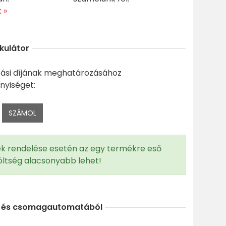
 »
lkulátor
tási díjának meghatározásához
nnyiséget:
b
k rendelése esetén az egy termékre eső
 költség alacsonyabb lehet!
 és csomagautomatából