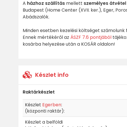
A
házhoz szállítás
mellett
személyes átvétel
Budapest (Home Center (XVII. ker.), Eger, Poros
Abádszalók.
Minden esetben kezelési költséget számolunk f
Ennek mértékéről az
ÁSZF 7.6 pontjából
tájéko
kosárba helyezése után a KOSÁR oldalon!
Készlet info
Raktárkészlet
Készlet
Egerben
:
(központi raktár):
Készlet a belföldi