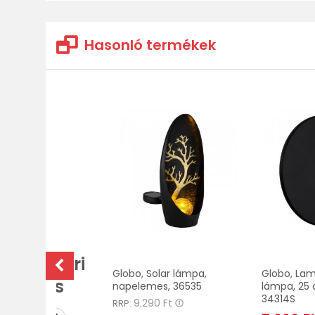
Hasonló termékek
zes Kültéri
Globo, Solar lámpa,
Globo, Lamo
ilágítás
napelemes, 36535
lámpa, 25 
34314S
9.290 Ft
RRP: