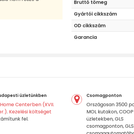
Bruttó tömeg
Gyártói cikkszám
OD cikkszám
Garancia
udapesti üzletünkben
Csomagponton
Home Centerben (XVII.
Országosan 3500 po
er.)
.
Kezelési költséget
MOL kutakon, COOP
zámítunk fel.
üzletekben, GLS
csomagponton, GLS
csomagautomatába