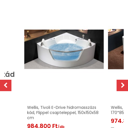
 kád
Wellis, Tivoli E-Drive hidromasszázs
Wellis, 
kád, Flippel csapteleppel, 150x150x58
170*85*
cm
974.8
984.800 Ft
/db