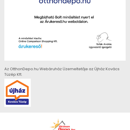
Az OtthonDepo.hu Webáruház Üzemeltetője az Újház Kovács
Tüzép Kft.