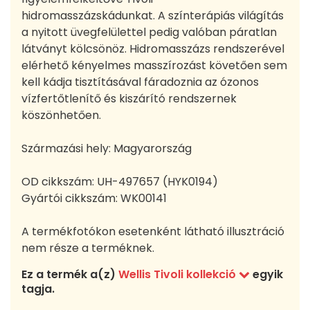
hidromasszázskádunkat. A színterápiás világítás
a nyitott üvegfelülettel pedig valóban páratlan
látványt kölcsönöz. Hidromasszázs rendszerével
elérhető kényelmes masszírozást követően sem
kell kádja tisztításával fáradoznia az ózonos
vízfertőtlenítő és kiszárító rendszernek
köszönhetően.
Származási hely: Magyarország
OD cikkszám:
UH-497657 (HYK0194)
Gyártói cikkszám:
WK00141
A termékfotókon esetenként látható illusztráció
nem része a terméknek.
Ez a termék a(z)
Wellis Tivoli kollekció
egyik
tagja.