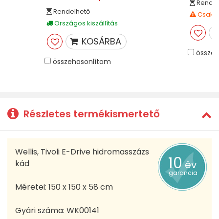
Rendel
Rendelhető
Csak ü
Országos kiszállítás
KOSÁRBA
összeh
összehasonlítom
Részletes termékismertető
Wellis, Tivoli E-Drive hidromasszázs
10
kád
év
garancia
Méretei: 150 x 150 x 58 cm
Gyári száma: WK00141